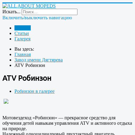
Искать...
Включить/выключить навигацию
Главная
Статьи
Галерея
Вы здесь:
Главная
Завод имени Дягтярева
ATV Робинзон
ATV Робинзон
Робинзон в галерее
Мотовездеход «Робинзон» — прекрасное средство для
обучения детей навыкам управления ATV и активного отдыха
на природе.
Надежный одноцилиндровый двухтактный двигатель