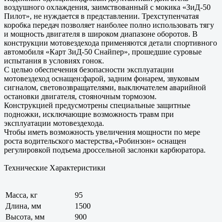
воздушного охлаждения, заимствованный с мокика «ЗиД-50
Пилот», не нуждается в представлении. Трехступенчатая
коробка передач позволяет наиболее полно использовать тягу
и мощность двигателя в широком диапазоне оборотов. В
конструкции мотовездехода применяются детали спортивного
автомобиля «Карт ЗиД-50 Снайпер», прошедшие суровые
испытания в условиях гонок.
С целью обеспечения безопасности эксплуатации
мотовездеход оснащен:фарой, задним фонарем, звуковым
сигналом, световозвращателями, выключателем аварийной
остановки двигателя, стояночным тормозом.
Конструкцией предусмотрены специальные защитные
подножки, исключающие возможность травм при
эксплуатации мотовездехода.
Чтобы иметь возможность увеличения мощности по мере
роста водительского мастерства,«Робинзон» оснащен
регулировкой подъема дроссельной заслонки карбюратора.
Технические Характеристики
Масса, кг
95
Длина, мм
1500
Высота, мм
900