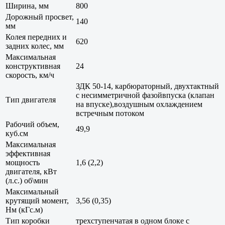
Ширина, мм
800
Дорожный просвет,
140
мм
Колея передних и
620
задних колес, мм
Максимальная
конструктивная
24
скорость, км/ч
ЗДК 50-14, карбюраторный, двухтактный
с несимметричной фазойвпуска (клапан
Тип двигателя
на впуске),воздушным охлаждением
встречным потоком
Рабочий объем,
49,9
куб.см
Максимальная
эффективная
мощность
1,6 (2,2)
двигателя, кВт
(л.с.) об\мин
Максимальный
крутящий момент,
3,56 (0,35)
Нм (кГс.м)
Тип коробки
трехступенчатая в одном блоке с