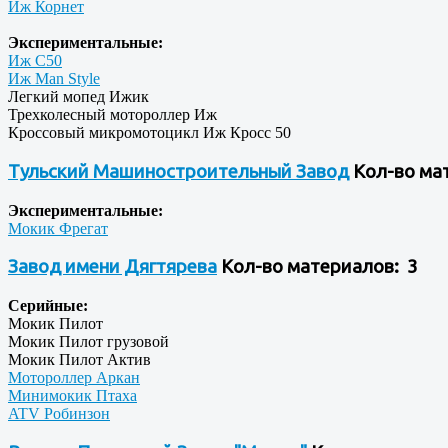
Иж Корнет
Экспериментальные:
Иж C50
Иж Man Style
Легкий мопед Ижик
Трехколесный мотороллер Иж
Кроссовый микромотоцикл Иж Кросс 50
Тульский Машиностроительный Завод
Кол-во ма
Экспериментальные:
Мокик Фрегат
Завод имени Дягтярева
Кол-во материалов: 3
Серийные:
Мокик Пилот
Мокик Пилот грузовой
Мокик Пилот Актив
Мотороллер Аркан
Минимокик Птаха
ATV Робинзон